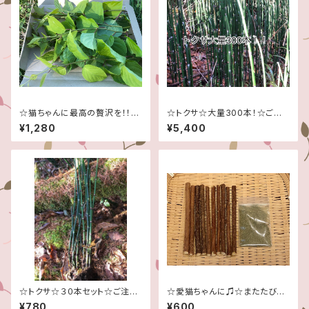
☆猫ちゃんに最高の贅沢を！！☆
☆トクサ☆大量300本！☆ご注
葉っぱ付き、またたびの若木☆
文頂いてから採取させて頂きま
¥1,280
¥5,400
信州産♪☆クリックポスト最大
す☆
サイズの規格箱での発送☆
☆トクサ☆３０本セット☆ご注文
☆愛猫ちゃんに♫☆またたび乾
頂いてから採取させて頂きます
燥木＆葉の粉末セット☆
¥780
¥600