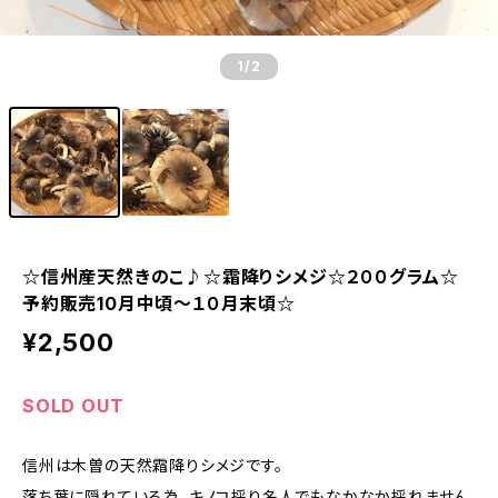
1
/2
☆信州産天然きのこ♪☆霜降りシメジ☆２００グラム☆
予約販売10月中頃～１０月末頃☆
¥2,500
SOLD OUT
信州は木曽の天然霜降りシメジです。
落ち葉に隠れている為、キノコ採り名人でもなかなか採れません