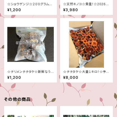
☆ショウゲンジ☆２００グラム☆
☆天然キノコ☆貴重！☆2026年
予約販売９月末頃～１０月中頃
採取☆乾燥チチタケ50グラム！
¥1,200
¥3,980
☆
☆信州産☆きのこ☆
☆チリメンチチタケ☆新鮮なうち
☆チチタケ☆大量１キロ！☆予約
に急速冷凍！☆150グラム☆
販売☆7月末頃から8月末頃の
¥1,200
¥8,000
発送予定です☆信州産☆チタケ
☆
その他の商品