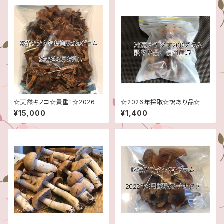
☆天然キノコ☆貴重！☆2026年
☆2026年採取☆訳あり品☆新
採取☆乾燥チチタケお徳用大袋
鮮なうちに急速冷凍！☆200グ
¥15,000
¥1,400
200グラム！☆
ラム☆