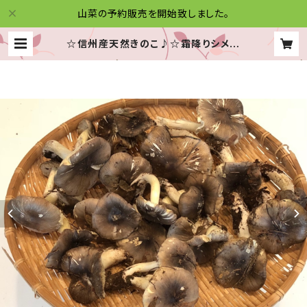
山菜の予約販売を開始致しました。
☆信州産天然きのこ♪☆霜降りシメジ
☆２００グラム☆予約販売10月中頃～
１０月末頃☆ | 信州木曽の山菜便り