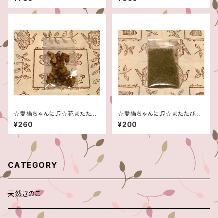
☆
☆愛猫ちゃんに♫☆花またたび
☆愛猫ちゃんに♫☆またたび葉
の実乾燥スライスタイプ(木天
の粉末☆
¥260
¥200
寥)
CATEGORY
天然きのこ