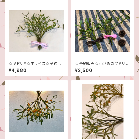
☆ヤドリギ☆中サイズ☆予約販
☆予約販売☆小さめのヤドリギ
売☆１１月～２月頃まで☆
２束☆
¥4,980
¥2,500