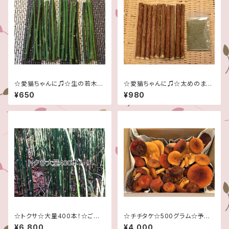
☆愛猫ちゃんに♫☆生の若木☆
☆愛猫ちゃんに♫☆太めのまた
季節限定です！☆１５本セット☆
たび乾燥木１０本セット☆
¥650
¥980
☆トクサ☆大量400本！☆ご注
☆チチタケ☆500グラム☆予約
文頂いてから採取させて頂きま
販売☆7月末頃から8月末頃の
¥6,800
¥4,000