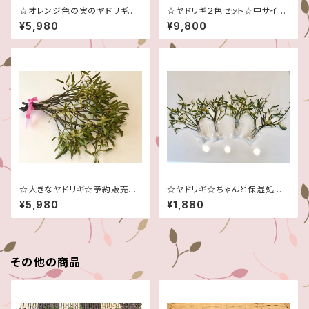
☆オレンジ色の実のヤドリギ☆
☆ヤドリギ２色セット☆中サイズ
希少！☆予約販売☆１１月～２月
☆予約販売☆１１月～２月頃ま
¥5,980
¥9,800
頃まで☆
で☆
☆大きなヤドリギ☆予約販売☆
☆ヤドリギ☆ちゃんと保湿処理
１１月～２月頃まで☆
♫☆とても小ぶりなものを10本
¥5,980
¥1,880
☆クリスマス等に♫☆
その他の商品