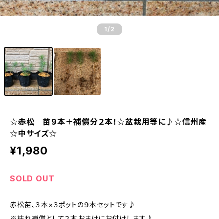
1
/2
☆赤松 苗９本＋補償分２本！☆盆栽用等に♪☆信州産
☆中サイズ☆
¥1,980
SOLD OUT
赤松苗、３本×３ポットの９本セットです♪
※枯れ補償として２本おまけにお付けします♪