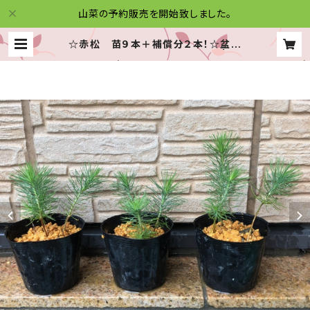
山菜の予約販売を開始致しました。
☆赤松 苗９本＋補償分２本！☆盆栽
用等に♪☆信州産☆中サイズ☆ | 信
州木曽の山菜便り