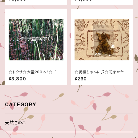
す☆
発送予定です☆信州産
☆トクサ☆大量200本！☆ご注
☆愛猫ちゃんに♫☆花またたび
文頂いてから採取させて頂きま
の実乾燥スライスタイプ(木天
¥3,800
¥260
す☆
寥)
CATEGORY
天然きのこ