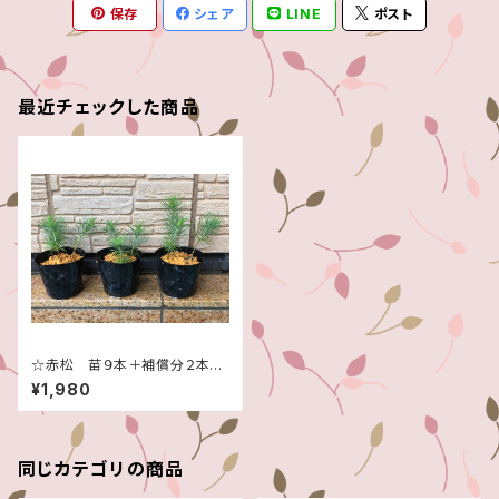
保存
シェア
LINE
ポスト
最近チェックした商品
☆赤松 苗９本＋補償分２本！
☆盆栽用等に♪☆信州産☆中
¥1,980
サイズ☆
同じカテゴリの商品