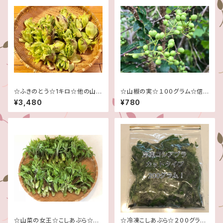
☆ふきのとう☆1キロ☆他の山菜
☆山椒の実☆１００グラム☆信
との同梱不可☆予約販売３月中
州産☆予約販売☆6月中頃から
¥3,480
¥780
頃～４月頃の発送予定です☆
の発送予定です☆
☆山菜の女王☆こしあぶら☆お
☆冷凍こしあぶら☆２００グラ