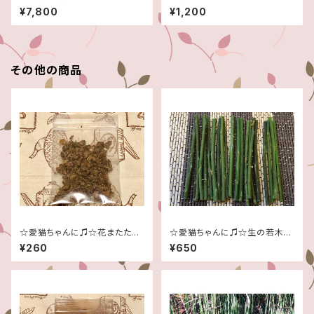
得です！たっぷり1キロ！☆予約販
ム！☆山菜の女王☆信州産♪☆
¥7,800
¥1,200
売☆4月末頃からから5月中頃
コシアブラ☆
の発送予定です☆予約販売☆
その他の商品
☆愛猫ちゃんに♫☆花またたび
☆愛猫ちゃんに♫☆生の若木☆
の実粉砕タイプ(木天寥)☆
季節限定です！☆１５本セット☆
¥260
¥650