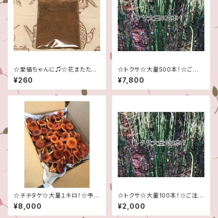
☆愛猫ちゃんに♫☆花またたび
☆トクサ☆大量500本！☆ご注
の実粉末タイプ(木天寥)☆
文頂いてから採取させて頂きま
¥260
¥7,800
す☆
☆チチタケ☆大量１キロ！☆予約
☆トクサ☆大量100本！☆ご注文
販売☆7月末頃から8月末頃の
頂いてから採取させて頂きます
¥8,000
¥2,000
発送予定です☆信州産☆チタケ
☆
☆