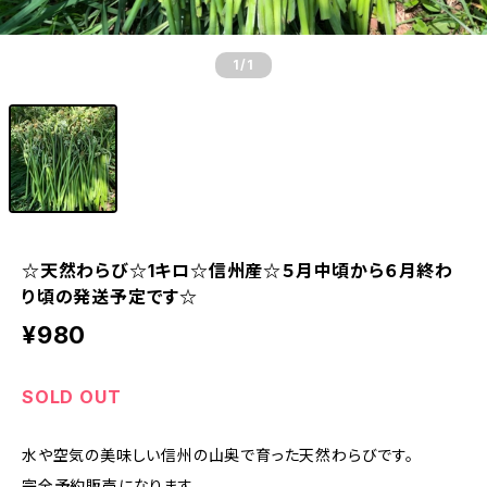
1
/1
☆天然わらび☆1キロ☆信州産☆５月中頃から６月終わ
り頃の発送予定です☆
¥980
SOLD OUT
水や空気の美味しい信州の山奥で育った天然わらびです。
完全予約販売になります。