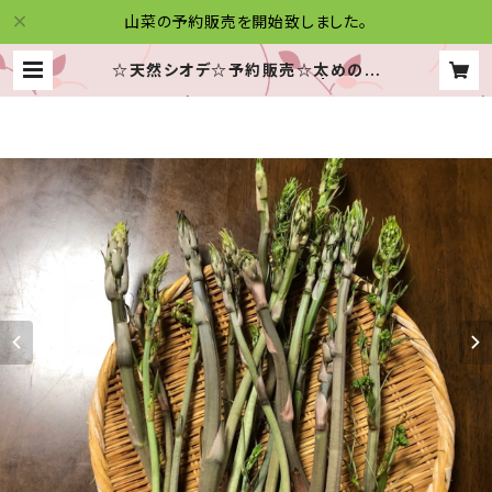
山菜の予約販売を開始致しました。
☆天然シオデ☆予約販売☆太めのも
のも入ります！☆高級食材☆ | 信州木
曽の山菜便り