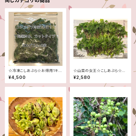
同じカテゴリの商品
☆冷凍こしあぶら☆お得用1キロ
☆山菜の女王☆こしあぶら☆訳
グラム！☆山菜の女王☆信州産
あり品、500グラム！☆信州産☆
¥4,500
¥2,580
♪☆コシアブラ☆
コシアブラ☆