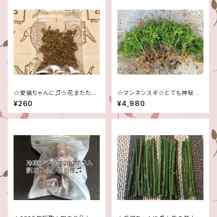
☆愛猫ちゃんに♫☆花またたび
☆マンネンスギ☆とても神秘的
の実粉砕タイプ(木天寥)☆
です！☆５０本大量セット！！☆
¥260
¥4,980