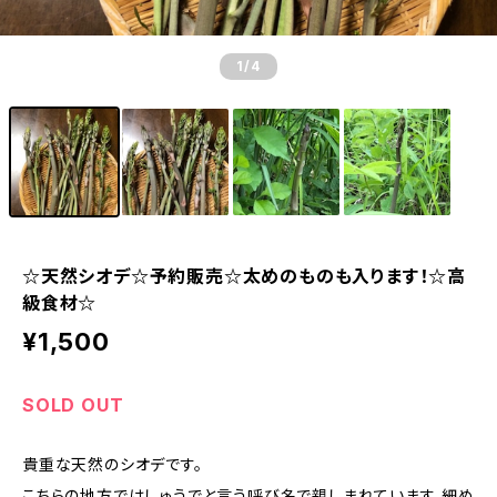
1
/4
☆天然シオデ☆予約販売☆太めのものも入ります！☆高
級食材☆
¥1,500
SOLD OUT
貴重な天然のシオデです。
こちらの地方ではしゅうでと言う呼び名で親しまれています。細め