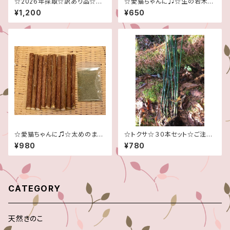
☆2026年採取☆訳あり品☆新
☆愛猫ちゃんに♫☆生の若木☆
鮮なうちに急速冷凍！☆200グ
季節限定です！☆１５本セット☆
¥1,200
¥650
ラム☆
☆愛猫ちゃんに♫☆太めのまた
☆トクサ☆３０本セット☆ご注文
たび乾燥木１０本セット☆
頂いてから採取させて頂きます
¥980
¥780
☆
CATEGORY
天然きのこ