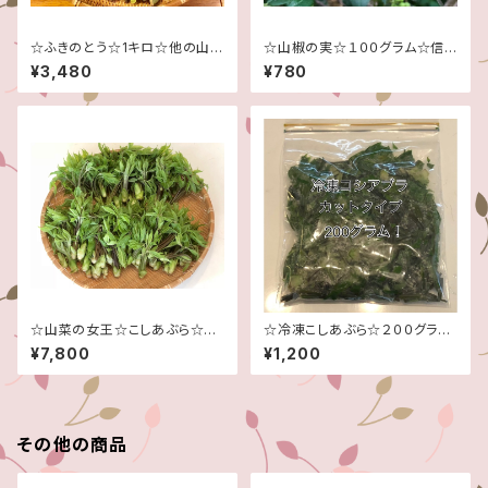
☆ふきのとう☆1キロ☆他の山菜
☆山椒の実☆１００グラム☆信
との同梱不可☆予約販売３月中
州産☆予約販売☆6月中頃から
¥3,480
¥780
頃～４月頃の発送予定です☆
の発送予定です☆
☆山菜の女王☆こしあぶら☆お
☆冷凍こしあぶら☆２００グラ
得です！たっぷり1キロ！☆予約販
ム！☆山菜の女王☆信州産♪☆
¥7,800
¥1,200
売☆4月末頃からから5月中頃
コシアブラ☆
の発送予定です☆予約販売☆
その他の商品