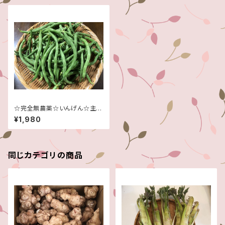
☆完全無農薬☆いんげん☆主に
大きめ＆曲がり☆たっぷり３キロ
¥1,980
です！☆信州産♪☆
同じカテゴリの商品