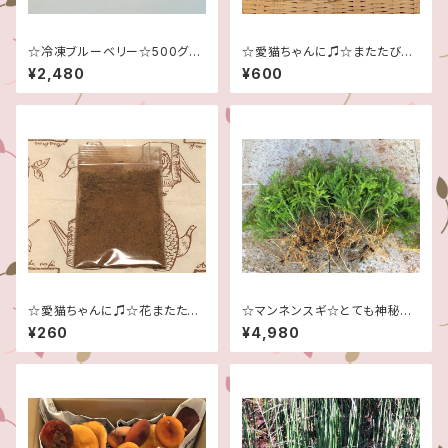
☆冷凍ブルーベリー☆500グラ
☆愛猫ちゃんに♫☆またたび乾
ム×2袋で計1キロ！☆完全無農
燥木＆葉の粉末セット☆
¥2,480
¥600
薬☆
☆愛猫ちゃんに♫☆花またたび
☆マンネンスギ☆とても神秘的
の実粉末タイプ(木天寥)☆
です！☆５０本大量セット！！☆
¥260
¥4,980