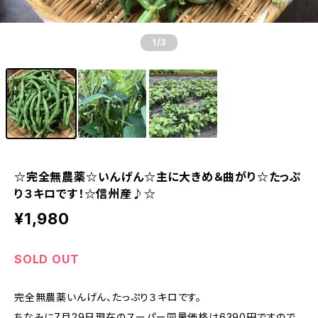
1
/3
☆完全無農薬☆いんげん☆主に大きめ＆曲がり☆たっぷ
り３キロです！☆信州産♪☆
¥1,980
SOLD OUT
完全無農薬いんげん、たっぷり３キロです。
ちなみに7月29日現在のスーパー同量価格は6390円ですので