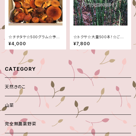
☆チチタケ☆500グラム☆予約
☆トクサ☆大量500本！☆ご注
販売☆7月末頃から8月末頃の
文頂いてから採取させて頂きま
¥4,000
¥7,800
発送予定です☆信州産
す☆
CATEGORY
天然きのこ
山菜
完全無農薬野菜