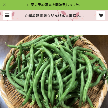
山菜の予約販売を開始致しました。
☆完全無農薬☆いんげん☆主に大き
め＆曲がり☆たっぷり３キロです！☆信
州産♪☆ | 信州木曽の山菜便り