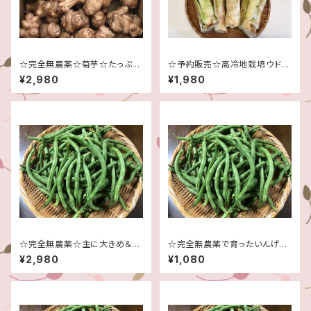
☆完全無農薬☆菊芋☆たっぷり
☆予約販売☆高冷地栽培ウド１
５キロです！☆信州産♪☆健康
キロ☆信州産♪☆５月中頃から
¥2,980
¥1,980
食材☆
の発送予定です☆完全無農薬☆
☆完全無農薬☆主に大きめ＆曲
☆完全無農薬で育ったいんげん
がり☆いんげん☆たっぷり５キロ
♪☆１キロ！☆
¥2,980
¥1,080
です！☆信州産♪☆