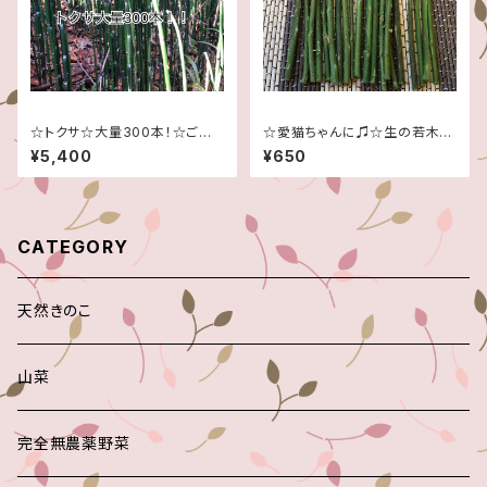
☆トクサ☆大量300本！☆ご注
☆愛猫ちゃんに♫☆生の若木☆
文頂いてから採取させて頂きま
季節限定です！☆１５本セット☆
¥5,400
¥650
す☆
CATEGORY
天然きのこ
山菜
完全無農薬野菜