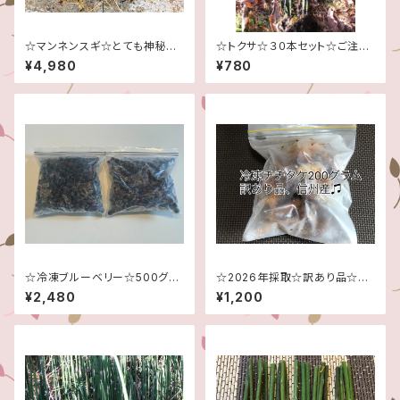
☆マンネンスギ☆とても神秘的
☆トクサ☆３０本セット☆ご注文
です！☆５０本大量セット！！☆
頂いてから採取させて頂きます
¥4,980
¥780
☆
☆冷凍ブルーベリー☆500グラ
☆2026年採取☆訳あり品☆新
ム×2袋で計1キロ！☆完全無農
鮮なうちに急速冷凍！☆200グ
¥2,480
¥1,200
薬☆
ラム☆