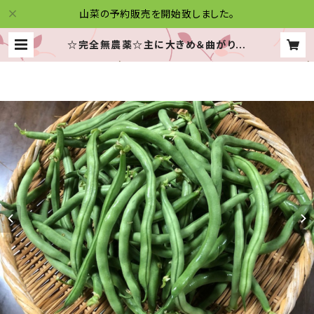
山菜の予約販売を開始致しました。
☆完全無農薬☆主に大きめ＆曲がり☆
いんげん☆たっぷり５キロです！☆信
州産♪☆ | 信州木曽の山菜便り