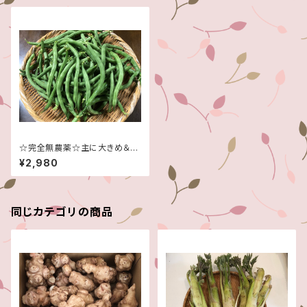
☆完全無農薬☆主に大きめ＆曲
がり☆いんげん☆たっぷり５キロ
¥2,980
です！☆信州産♪☆
同じカテゴリの商品