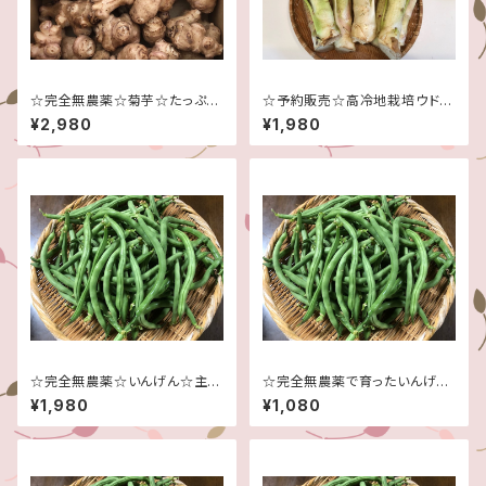
☆完全無農薬☆菊芋☆たっぷり
☆予約販売☆高冷地栽培ウド１
５キロです！☆信州産♪☆健康
キロ☆信州産♪☆５月中頃から
¥2,980
¥1,980
食材☆
の発送予定です☆完全無農薬☆
☆完全無農薬☆いんげん☆主に
☆完全無農薬で育ったいんげん
大きめ＆曲がり☆たっぷり３キロ
♪☆１キロ！☆
¥1,980
¥1,080
です！☆信州産♪☆