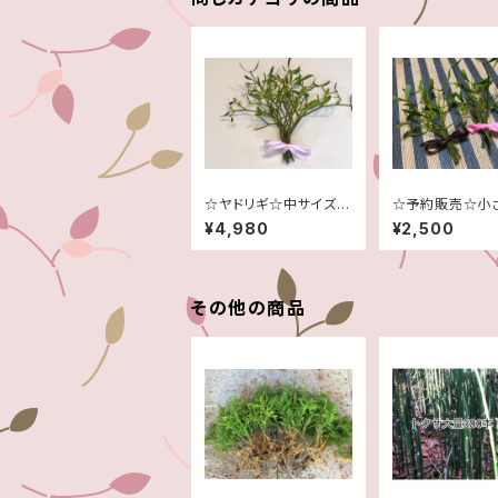
☆ヤドリギ☆中サイズ☆
☆予約販売☆小
予約販売☆１１月～２月
ヤドリギ２束☆
¥4,980
¥2,500
頃まで☆
その他の商品