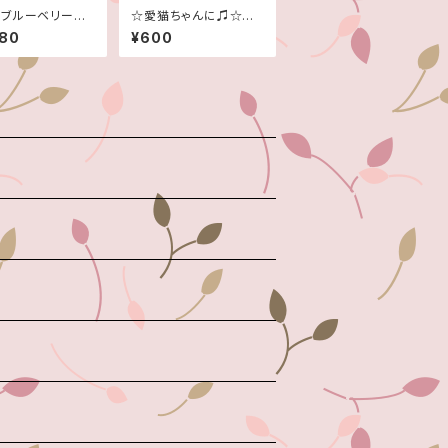
ブルーベリー☆5
☆愛猫ちゃんに♫☆ま
ラム×2袋で計1キ
たたび乾燥木＆葉の粉
480
¥600
完全無農薬☆
末セット☆