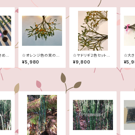
さめの
☆オレンジ色の実のヤ
☆ヤドリギ２色セット☆
☆大き
ドリギ☆希少！☆予約販
中サイズ☆予約販売☆
約販売
¥5,980
¥9,800
¥5,
売☆１１月～２月頃まで
１１月～２月頃まで☆
まで☆
☆