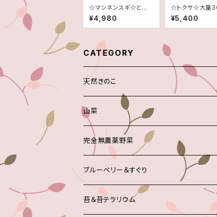
☆マンネンスギ☆とて
☆トクサ☆大量3
も神秘的です！☆５０本
☆ご注文頂いて
¥4,980
¥5,400
大量セット！！☆
取させて頂きま
CATEGORY
天然きのこ
山菜
完全無農薬野菜
ブルーベリー＆すぐり
苔＆苔テラリウム