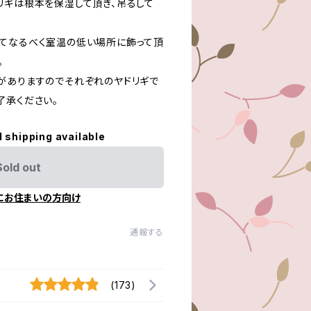
リギは根本を保湿して頂き、吊るして
てなるべく室温の低い場所に飾って頂
。
がありますのでそれぞれのヤドリギで
了承ください。
l shipping available
Sold out
にお住まいの方向け
通報する
(173)