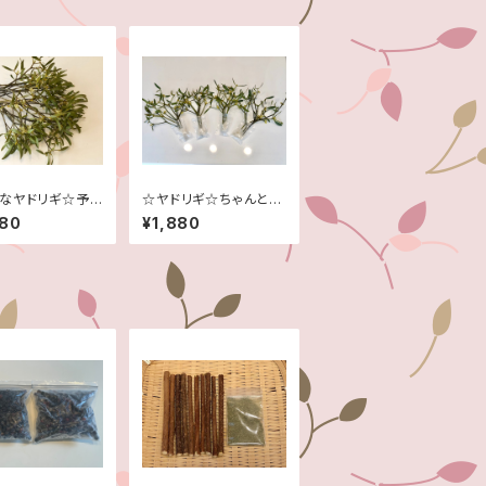
なヤドリギ☆予
☆ヤドリギ☆ちゃんと保
☆１１月～２月頃
湿処理♫☆とても小ぶ
980
¥1,880
りなものを10本☆クリ
スマス等に♫☆